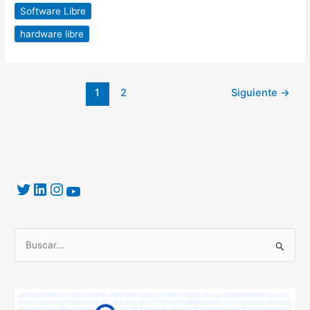
Software Libre
hardware libre
1
2
Siguiente
→
B
u
s
c