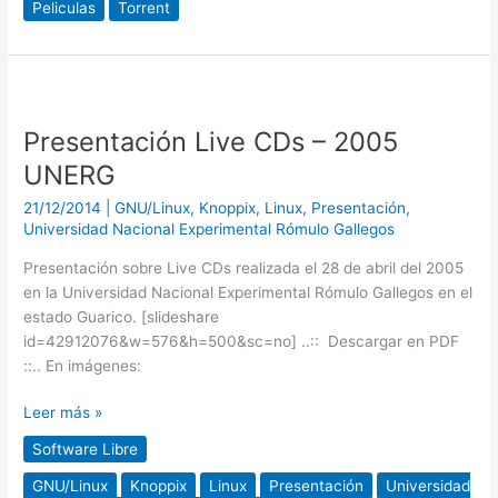
Peliculas
Torrent
Presentación
Live
Presentación Live CDs – 2005
CDs
–
UNERG
2005
21/12/2014
|
GNU/Linux
,
Knoppix
,
Linux
,
Presentación
,
UNERG
Universidad Nacional Experimental Rómulo Gallegos
Presentación sobre Live CDs realizada el 28 de abril del 2005
en la Universidad Nacional Experimental Rómulo Gallegos en el
estado Guarico. [slideshare
id=42912076&w=576&h=500&sc=no] ..:: Descargar en PDF
::.. En imágenes:
Leer más »
Software Libre
GNU/Linux
Knoppix
Linux
Presentación
Universidad