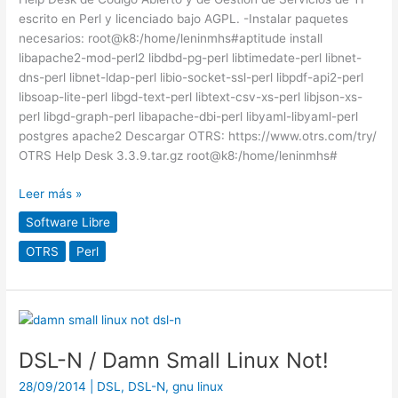
escrito en Perl y licenciado bajo AGPL. -Instalar paquetes
necesarios: root@k8:/home/leninmhs#aptitude install
libapache2-mod-perl2 libdbd-pg-perl libtimedate-perl libnet-
dns-perl libnet-ldap-perl libio-socket-ssl-perl libpdf-api2-perl
libsoap-lite-perl libgd-text-perl libtext-csv-xs-perl libjson-xs-
perl libgd-graph-perl libapache-dbi-perl libyaml-libyaml-perl
postgres apache2 Descargar OTRS: https://www.otrs.com/try/
OTRS Help Desk 3.3.9.tar.gz root@k8:/home/leninmhs#
Leer más »
Software Libre
OTRS
Perl
DSL-
N
DSL-N / Damn Small Linux Not!
/
Damn
28/09/2014
|
DSL
,
DSL-N
,
gnu linux
Small