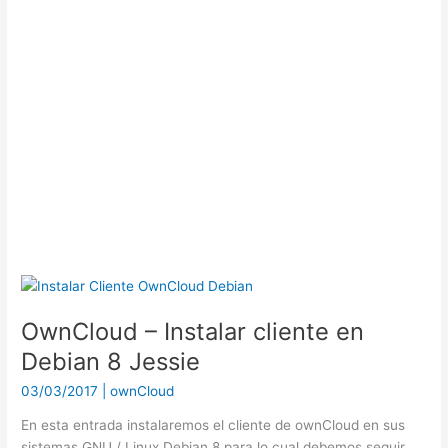
OwnCloud
–
OwnCloud – Instalar cliente en
Instalar
cliente
Debian 8 Jessie
en
03/03/2017
|
ownCloud
Debian
8
En esta entrada instalaremos el cliente de ownCloud en sus
Jessie
sistemas GNU / Linux Debian 8 para lo cual debemos seguir