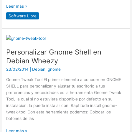
Leer más »
Software Libre
Personalizar
Gnome
Personalizar Gnome Shell en
Shell
en
Debian Wheezy
Debian
23/02/2014
|
Debian
,
gnome
Wheezy
Gnome Tweak Tool El primer elemento a conocer en GNOME
SHELL para personalizar y ajustar tu escritorio a tus
preferencias y necesidades es la herramienta Gnome Tweak
Tool, la cual si no estuviera disponible por defecto en su
instalación, la puede instalar con: #aptitude install gnome-
tweak-tool Con esta herramienta podemos: Colocar los
botones de las
Leer más »