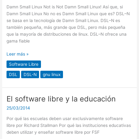
Linux
Damn Small Linux Not is Not Damn Small Linux! Así que, si
Not!
Damn Small Linux No no es Damn Small Linux que es? DSL–N
se basa en la tecnología de Damn Small Linux. DSL–N es
también pequeña, más grande que DSL, pero más pequeña
que la mayoría de distribuciones de linux. DSL–N ofrece una
gama fiable
Leer más »
Software Libre
DSL
DSL-N
gnu linux
El software libre y la educación
El
software
25/03/2014
libre
y
Por qué las escuelas deben usar exclusivamente software
la
libre por Richard Stallman Por qué las instituciones educativas
educación
deben utilizar y enseñar software libre por FSF