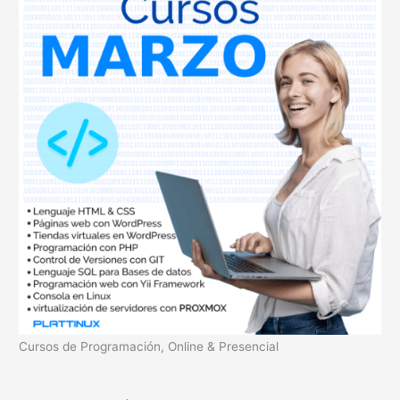
a
r
p
o
r
:
Cursos de Programación, Online & Presencial