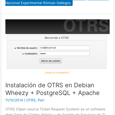
Nacional Experimental Rómulo Gallegos
Instalación
de
OTRS
en
Debian
Wheezy
+
PostgreSQL
+
Apache
Instalación de OTRS en Debian
Wheezy + PostgreSQL + Apache
11/10/2014
|
OTRS
,
Perl
OTRS (Open-source Ticket Request System) es un software
Help Desk de Código Abierto y de Gestión de Servicios de TI