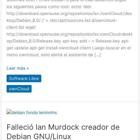
los siguientes pasos como root: echo ‘deb
http://download.opensuse.org/repositories/isv:/ownCloud:/des
ktop/Debian_8.0/ /’ > /etc/apt/sources.list.d/owncloud-
client.list wget
http://download.opensuse.org/repositories/isv:ownCloud:deskt
op/Debian_8.0/Release.key apt-key add – < Release.key apt-
get update apt-get install owncloud-client Luego buscar en el
menú owncloud, esto abrirá el asistente de […]
Leer más »
Software Libre
ownCloud
Falleció
Ian
Falleció Ian Murdock creador de
Murdock
creador
Debian GNU/Linux
de