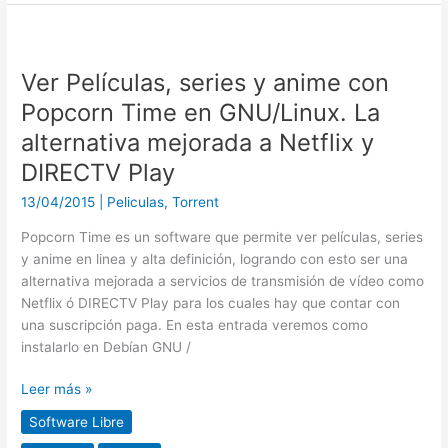
Ver
Películas,
Ver Películas, series y anime con
series
y
Popcorn Time en GNU/Linux. La
anime
alternativa mejorada a Netflix y
con
DIRECTV Play
Popcorn
Time
13/04/2015
|
Peliculas
,
Torrent
en
GNU/Linux.
Popcorn Time es un software que permite ver películas, series
La
y anime en linea y alta definición, logrando con esto ser una
alternativa
alternativa mejorada a servicios de transmisión de vídeo como
mejorada
Netflix ó DIRECTV Play para los cuales hay que contar con
a
una suscripción paga. En esta entrada veremos como
Netflix
instalarlo en Debían GNU /
y
DIRECTV
Leer más »
Play
Software Libre