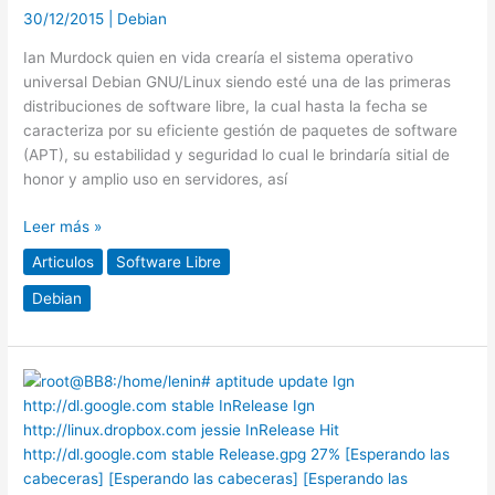
30/12/2015
|
Debian
Debian
GNU/Linux
Ian Murdock quien en vida crearía el sistema operativo
universal Debian GNU/Linux siendo esté una de las primeras
distribuciones de software libre, la cual hasta la fecha se
caracteriza por su eficiente gestión de paquetes de software
(APT), su estabilidad y seguridad lo cual le brindaría sitial de
honor y amplio uso en servidores, así
Leer más »
Articulos
Software Libre
Debian
Información
(banderas)
de
los
paquetes