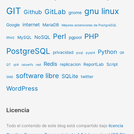
GIT
gnu linux
GitLab
Github
gnome
internet
Google
MariaDB
Mejores extensiones de PostgreSQL
Perl
PHP
NoSQL
mvc
MySQL
pgpool
PostgreSQL
Python
privacidad
psql
pyqt4
QR
Redis
replicacion
ReportLab
Script
QT
qt4
raiserfs
red
software libre
SQLite
twitter
SMS
WordPress
Licencia
Todo el contenido de este blog está compartido bajo
licencia