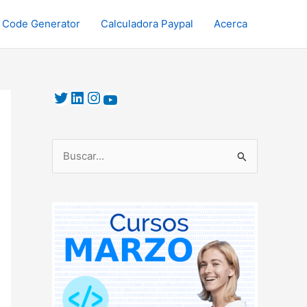
 Code Generator
Calculadora Paypal
Acerca
B
u
s
c
a
r
p
o