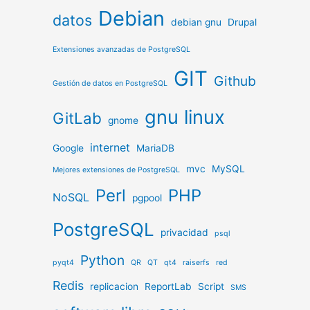
Debian
datos
debian gnu
Drupal
Extensiones avanzadas de PostgreSQL
GIT
Github
Gestión de datos en PostgreSQL
gnu linux
GitLab
gnome
internet
Google
MariaDB
mvc
MySQL
Mejores extensiones de PostgreSQL
Perl
PHP
NoSQL
pgpool
PostgreSQL
privacidad
psql
Python
pyqt4
QR
QT
qt4
raiserfs
red
Redis
replicacion
ReportLab
Script
SMS