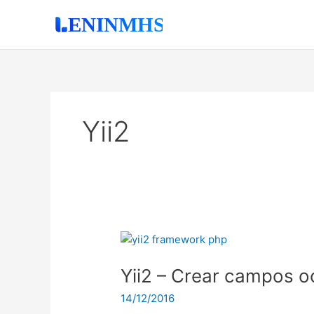
Ir
al
contenido
Yii2
Yii2
–
Yii2 – Crear campos o
Crear
campos
14/12/2016
ocultos