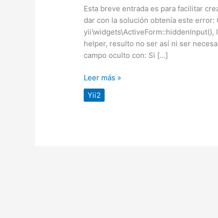
Esta breve entrada es para facilitar c
dar con la solución obtenía este error
yii\widgets\ActiveForm::hiddenInput(), 
helper, resulto no ser así ni ser nece
campo oculto con: Si […]
Leer más »
Yii2