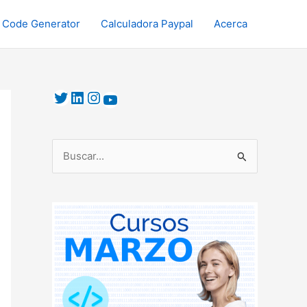
 Code Generator
Calculadora Paypal
Acerca
B
u
s
c
a
r
p
o