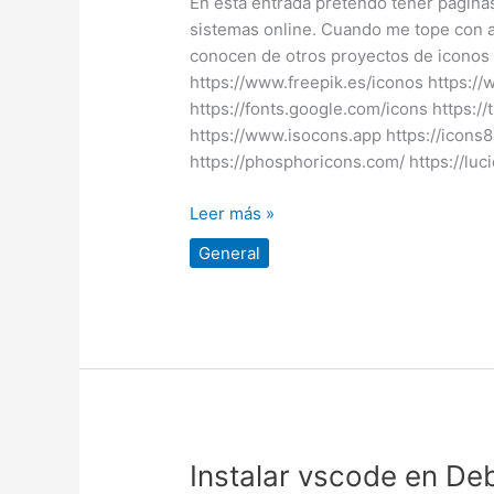
En esta entrada pretendo tener pagina
iconos
sistemas online. Cuando me tope con a
para
conocen de otros proyectos de iconos 
sistemas
https://www.freepik.es/iconos https://
y
https://fonts.google.com/icons https:
páginas
https://www.isocons.app https://icons
https://phosphoricons.com/ https://luci
Leer más »
General
Instalar
Instalar vscode en De