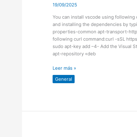
vscode
19/09/2025
en
Debian
You can install vscode using followin
and installing the dependencies by typ
properties-common apt-transport-https
following curl command:curl -sSL https
sudo apt-key add –4- Add the Visual S
apt-repository «deb
Leer más »
General