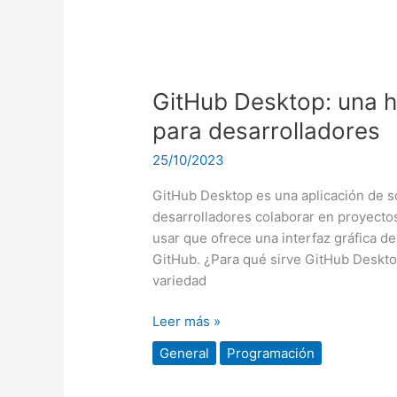
GitHub
Desktop:
GitHub Desktop: una h
una
herramienta
para desarrolladores
indispensable
25/10/2023
para
desarrolladores
GitHub Desktop es una aplicación de s
desarrolladores colaborar en proyectos
usar que ofrece una interfaz gráfica de
GitHub. ¿Para qué sirve GitHub Deskto
variedad
Leer más »
General
Programación