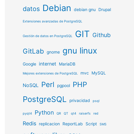
Debian
datos
debian gnu
Drupal
Extensiones avanzadas de PostgreSQL
GIT
Github
Gestión de datos en PostgreSQL
gnu linux
GitLab
gnome
internet
Google
MariaDB
mvc
MySQL
Mejores extensiones de PostgreSQL
Perl
PHP
NoSQL
pgpool
PostgreSQL
privacidad
psql
Python
pyqt4
QR
QT
qt4
raiserfs
red
Redis
replicacion
ReportLab
Script
SMS