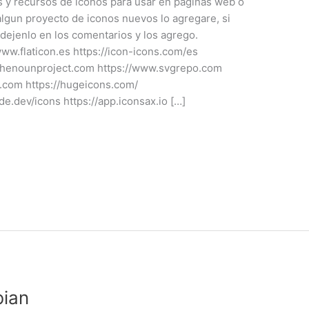
s y recursos de iconos para usar en paginas web o
lgun proyecto de iconos nuevos lo agregare, si
dejenlo en los comentarios y los agrego.
www.flaticon.es https://icon-icons.com/es
//thenounproject.com https://www.svgrepo.com
8.com https://hugeicons.com/
de.dev/icons https://app.iconsax.io […]
bian