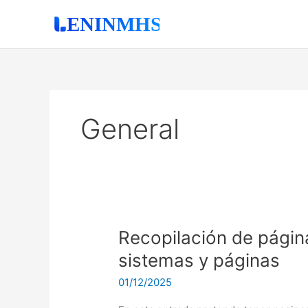
Ir
al
contenido
General
Recopilación
Recopilación de págin
de
sistemas y páginas
páginas
01/12/2025
web
de