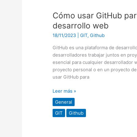
Cómo
Cómo usar GitHub par
usar
desarrollo web
GitHub
18/11/2023
|
GIT
,
Github
para
colaborar
GitHub es una plataforma de desarrollo
en
desarrolladores trabajar juntos en pr
proyectos
esencial para cualquier desarrollador 
de
proyecto personal o en un proyecto de
desarrollo
usar GitHub para
web
Leer más »
General
GIT
Github