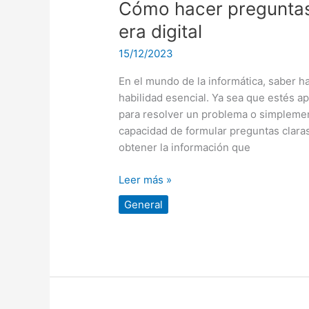
Cómo
Cómo hacer preguntas 
hacer
era digital
preguntas
15/12/2023
de
manera
En el mundo de la informática, saber h
inteligente
habilidad esencial. Ya sea que estés 
en
para resolver un problema o simplemen
la
capacidad de formular preguntas claras
era
obtener la información que
digital
Leer más »
General