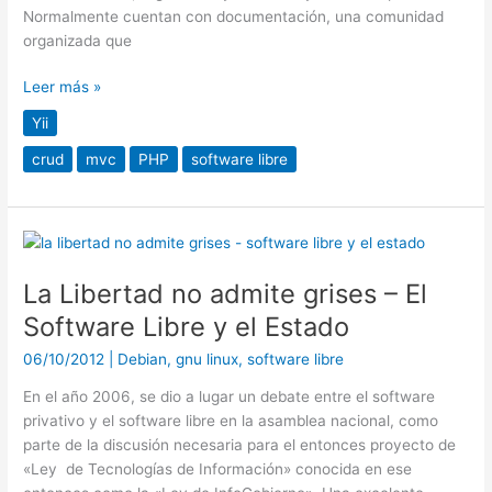
Normalmente cuentan con documentación, una comunidad
organizada que
Leer más »
Yii
crud
mvc
PHP
software libre
La
Libertad
La Libertad no admite grises – El
no
admite
Software Libre y el Estado
grises
06/10/2012
|
Debian
,
gnu linux
,
software libre
–
El
En el año 2006, se dio a lugar un debate entre el software
Software
privativo y el software libre en la asamblea nacional, como
Libre
parte de la discusión necesaria para el entonces proyecto de
y
«Ley de Tecnologías de Información» conocida en ese
el