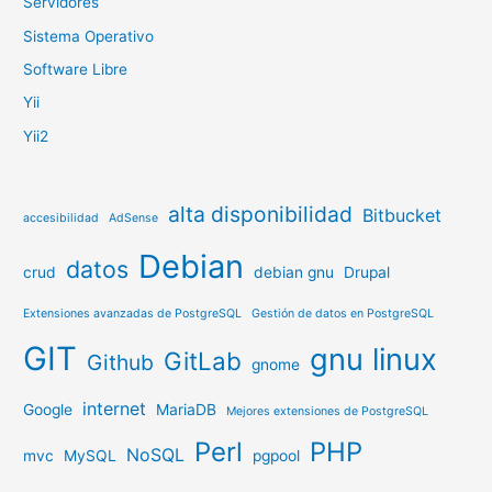
Servidores
Sistema Operativo
Software Libre
Yii
Yii2
alta disponibilidad
Bitbucket
accesibilidad
AdSense
Debian
datos
crud
debian gnu
Drupal
Extensiones avanzadas de PostgreSQL
Gestión de datos en PostgreSQL
GIT
gnu linux
GitLab
Github
gnome
internet
Google
MariaDB
Mejores extensiones de PostgreSQL
Perl
PHP
NoSQL
mvc
MySQL
pgpool