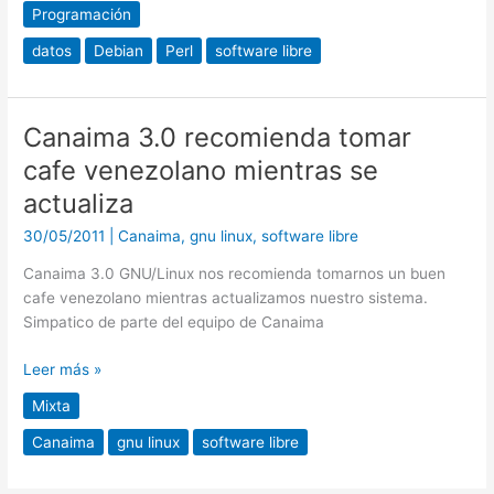
Programación
datos
Debian
Perl
software libre
Canaima 3.0 recomienda tomar
Canaima
3.0
cafe venezolano mientras se
recomienda
actualiza
tomar
cafe
30/05/2011
|
Canaima
,
gnu linux
,
software libre
venezolano
Canaima 3.0 GNU/Linux nos recomienda tomarnos un buen
mientras
cafe venezolano mientras actualizamos nuestro sistema.
se
Simpatico de parte del equipo de Canaima
actualiza
Leer más »
Mixta
Canaima
gnu linux
software libre