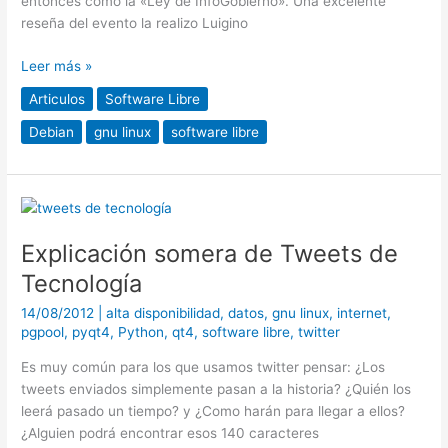
entonces como la «Ley de InfoGobierno». Una excelente
Estado
reseña del evento la realizo Luigino
Leer más »
Articulos
Software Libre
Debian
gnu linux
software libre
Explicación
somera
Explicación somera de Tweets de
de
Tweets
Tecnología
de
14/08/2012
|
alta disponibilidad
,
datos
,
gnu linux
,
internet
,
Tecnología
pgpool
,
pyqt4
,
Python
,
qt4
,
software libre
,
twitter
Es muy común para los que usamos twitter pensar: ¿Los
tweets enviados simplemente pasan a la historia? ¿Quién los
leerá pasado un tiempo? y ¿Como harán para llegar a ellos?
¿Alguien podrá encontrar esos 140 caracteres