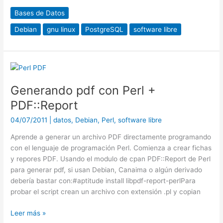
Bases de Datos
Debian
gnu linux
PostgreSQL
software libre
Generando
pdf
Generando pdf con Perl +
con
Perl
PDF::Report
+
04/07/2011
|
datos
,
Debian
,
Perl
,
software libre
PDF::Report
Aprende a generar un archivo PDF directamente programando
con el lenguaje de programación Perl. Comienza a crear fichas
y repores PDF. Usando el modulo de cpan PDF::Report de Perl
para generar pdf, si usan Debian, Canaima o algún derivado
debería bastar con:#aptitude install libpdf-report-perlPara
probar el script crean un archivo con extensión .pl y copian
Leer más »