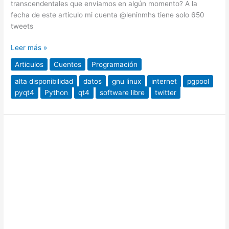
transcendentales que enviamos en algún momento? A la
fecha de este artículo mi cuenta @leninmhs tiene solo 650
tweets
Leer más »
Articulos
Cuentos
Programación
alta disponibilidad
datos
gnu linux
internet
pgpool
pyqt4
Python
qt4
software libre
twitter
Alta
Disponibilidad
en
PostgreSQL