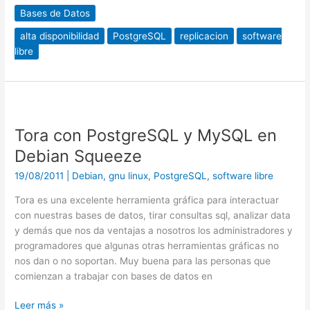
Bases de Datos
alta disponibilidad
PostgreSQL
replicacion
software
libre
Tora
con
Tora con PostgreSQL y MySQL en
PostgreSQL
y
Debian Squeeze
MySQL
19/08/2011
|
Debian
,
gnu linux
,
PostgreSQL
,
software libre
en
Debian
Tora es una excelente herramienta gráfica para interactuar
Squeeze
con nuestras bases de datos, tirar consultas sql, analizar data
y demás que nos da ventajas a nosotros los administradores y
programadores que algunas otras herramientas gráficas no
nos dan o no soportan. Muy buena para las personas que
comienzan a trabajar con bases de datos en
Leer más »