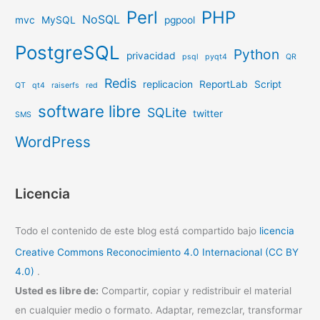
Perl
PHP
NoSQL
mvc
MySQL
pgpool
PostgreSQL
Python
privacidad
psql
pyqt4
QR
Redis
replicacion
ReportLab
Script
QT
qt4
raiserfs
red
software libre
SQLite
twitter
SMS
WordPress
Licencia
Todo el contenido de este blog está compartido bajo
licencia
Creative Commons Reconocimiento 4.0 Internacional (CC BY
4.0)
.
Usted es libre de:
Compartir, copiar y redistribuir el material
en cualquier medio o formato. Adaptar, remezclar, transformar