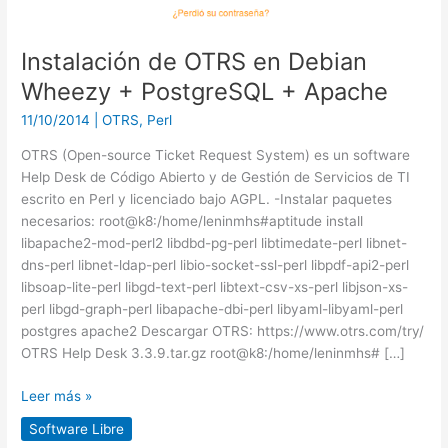
Apache
Instalación de OTRS en Debian
Wheezy + PostgreSQL + Apache
11/10/2014
|
OTRS
,
Perl
OTRS (Open-source Ticket Request System) es un software
Help Desk de Código Abierto y de Gestión de Servicios de TI
escrito en Perl y licenciado bajo AGPL. -Instalar paquetes
necesarios: root@k8:/home/leninmhs#aptitude install
libapache2-mod-perl2 libdbd-pg-perl libtimedate-perl libnet-
dns-perl libnet-ldap-perl libio-socket-ssl-perl libpdf-api2-perl
libsoap-lite-perl libgd-text-perl libtext-csv-xs-perl libjson-xs-
perl libgd-graph-perl libapache-dbi-perl libyaml-libyaml-perl
postgres apache2 Descargar OTRS: https://www.otrs.com/try/
OTRS Help Desk 3.3.9.tar.gz root@k8:/home/leninmhs# […]
Leer más »
Software Libre