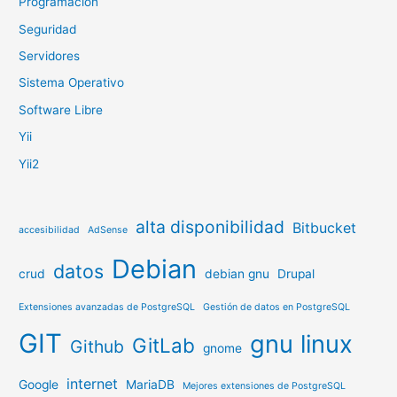
Programación
Seguridad
Servidores
Sistema Operativo
Software Libre
Yii
Yii2
alta disponibilidad
Bitbucket
accesibilidad
AdSense
Debian
datos
crud
debian gnu
Drupal
Extensiones avanzadas de PostgreSQL
Gestión de datos en PostgreSQL
GIT
gnu linux
GitLab
Github
gnome
internet
Google
MariaDB
Mejores extensiones de PostgreSQL