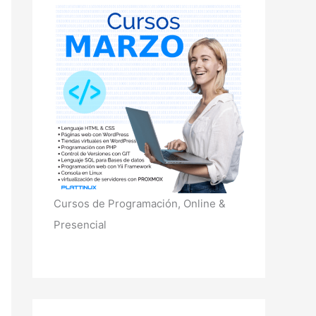
r
p
o
r
:
Cursos de Programación, Online &
Presencial