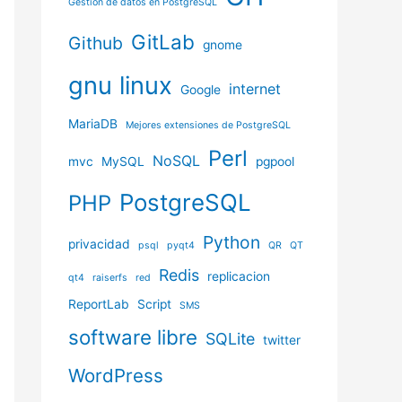
Gestión de datos en PostgreSQL
GitLab
Github
gnome
gnu linux
internet
Google
MariaDB
Mejores extensiones de PostgreSQL
Perl
NoSQL
mvc
MySQL
pgpool
PostgreSQL
PHP
Python
privacidad
psql
pyqt4
QR
QT
Redis
replicacion
qt4
raiserfs
red
ReportLab
Script
SMS
software libre
SQLite
twitter
WordPress