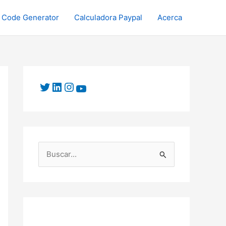
 Code Generator
Calculadora Paypal
Acerca
B
u
s
c
a