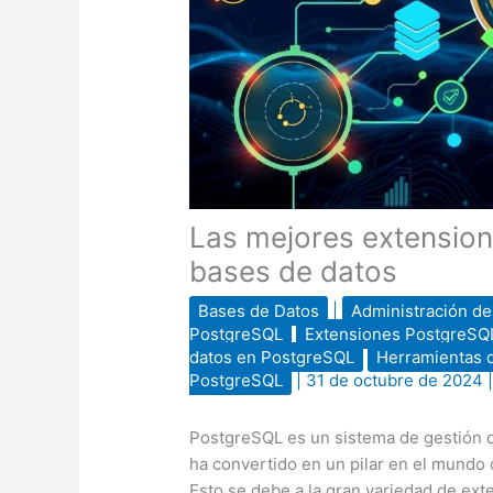
Las mejores extensio
bases de datos
Bases de Datos
|
Administración de
PostgreSQL
Extensiones PostgreSQ
datos en PostgreSQL
Herramientas 
PostgreSQL
|
31 de octubre de 2024
PostgreSQL es un sistema de gestión d
ha convertido en un pilar en el mundo 
Esto se debe a la gran variedad de ex