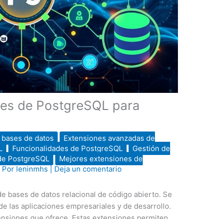
nes de PostgreSQL para
 bases de datos
Extensiones avanzadas de
L
Funcionalidades de PostgreSQL
Gestión de
de PostgreSQL
Mejores extensiones de
| Por
leninmhs
|
Deja un comentario
e bases de datos relacional de código abierto. Se
de las aplicaciones empresariales y de desarrollo.
tensiones que ofrece. Estas extensiones permiten