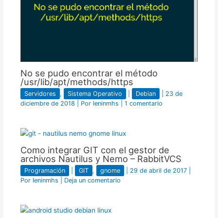
No se pudo encontrar el método
/usr/lib/apt/methods/https
Servidores
,
Sistema Operativo
|
Debian
|
23 de
diciembre de 2018
| Por
leninmhs
|
1 comentario
Como integrar GIT con el gestor de
archivos Nautilus y Nemo – RabbitVCS
Programación
|
GIT
,
gnome
|
29 de abril de 2017
|
Por
leninmhs
|
Deja un comentario