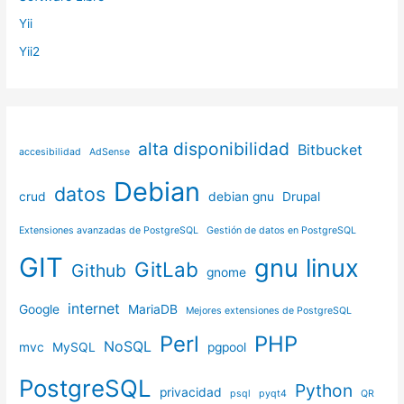
Yii
Yii2
alta disponibilidad
Bitbucket
accesibilidad
AdSense
Debian
datos
crud
debian gnu
Drupal
Extensiones avanzadas de PostgreSQL
Gestión de datos en PostgreSQL
GIT
gnu linux
GitLab
Github
gnome
internet
Google
MariaDB
Mejores extensiones de PostgreSQL
Perl
PHP
NoSQL
mvc
MySQL
pgpool
PostgreSQL
Python
privacidad
psql
pyqt4
QR