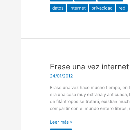
datos
internet
privacidad
red
Erase
Erase una vez internet
una
24/01/2012
vez
internet
Erase una vez hace mucho tiempo, en l
–
era una cosa muy extraña y anticuada,
Post
de filántropos se tratará, existían muc
de
compartir con el mundo entero libros, 
un
futuro
Leer más »
cercano