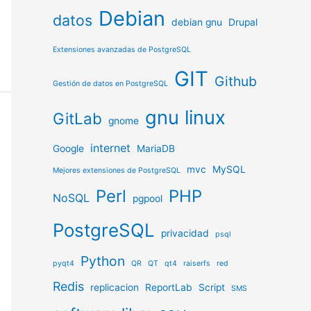
Debian
datos
debian gnu
Drupal
Extensiones avanzadas de PostgreSQL
GIT
Github
Gestión de datos en PostgreSQL
gnu linux
GitLab
gnome
internet
Google
MariaDB
mvc
MySQL
Mejores extensiones de PostgreSQL
Perl
PHP
NoSQL
pgpool
PostgreSQL
privacidad
psql
Python
pyqt4
QR
QT
qt4
raiserfs
red
Redis
replicacion
ReportLab
Script
SMS