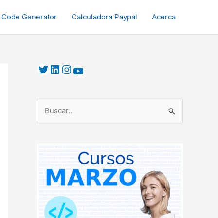
 Code Generator
Calculadora Paypal
Acerca
B
u
s
c
a
r
p
o