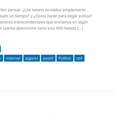
tter pensar: ¿Los tweets enviados simplemente
pasado un tiempo? y ¿Como harán para llegar a ellos?
racteres transcendentales que enviamos en algún
mi cuenta @leninmhs tiene solo 650 tweets […]
x
internet
pgpool
pyqt4
Python
qt4