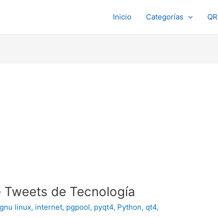
Inicio
Categorías
QR
e Tweets de Tecnología
gnu linux
,
internet
,
pgpool
,
pyqt4
,
Python
,
qt4
,