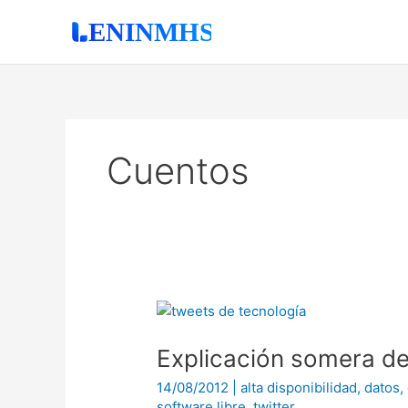
Ir
al
contenido
Cuentos
Explicación
somera
Explicación somera d
de
Tweets
14/08/2012
|
alta disponibilidad
,
datos
,
de
software libre
,
twitter