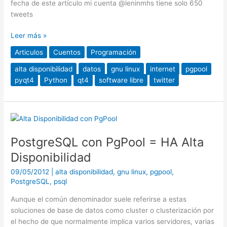
fecha de este artículo mi cuenta @leninmhs tiene solo 650
tweets
Leer más »
Articulos
Cuentos
Programación
alta disponibilidad
datos
gnu linux
internet
pgpool
pyqt4
Python
qt4
software libre
twitter
PostgreSQL
con
PostgreSQL con PgPool = HA Alta
PgPool
=
Disponibilidad
HA
09/05/2012
|
alta disponibilidad
,
gnu linux
,
pgpool
,
Alta
PostgreSQL
,
psql
Disponibilidad
Aunque el común denominador suele referirse a estas
soluciones de base de datos como cluster o clusterización por
el hecho de que normalmente implica varios servidores, varias