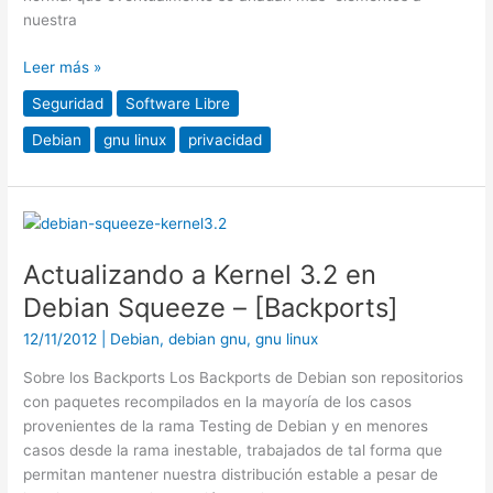
nuestra
Leer más »
Seguridad
Software Libre
Debian
gnu linux
privacidad
Actualizando
a
Actualizando a Kernel 3.2 en
Kernel
3.2
Debian Squeeze – [Backports]
en
12/11/2012
|
Debian
,
debian gnu
,
gnu linux
Debian
Squeeze
Sobre los Backports Los Backports de Debian son repositorios
–
con paquetes recompilados en la mayoría de los casos
[Backports]
provenientes de la rama Testing de Debian y en menores
casos desde la rama inestable, trabajados de tal forma que
permitan mantener nuestra distribución estable a pesar de