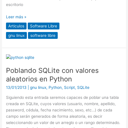
escritorio
Leer más »
Articulos
Software Libre
gnu linux
software libre
Poblando
SQLite
Poblando SQLite con valores
con
valores
aleatorios en Python
aleatorios
13/01/2013
|
gnu linux
,
Python
,
Script
,
SQLite
en
Python
Siguiendo esta entrada seremos capaces de poblar una tabla
creada en SQLite, cuyos valores (usuario, nombre, apellido,
password, cédula, fecha nacimiento, sexo, etc…) de cada
campo serán generados de forma aleatoria, es decir
seleccionando un valor de un arreglo o un rango determinado.