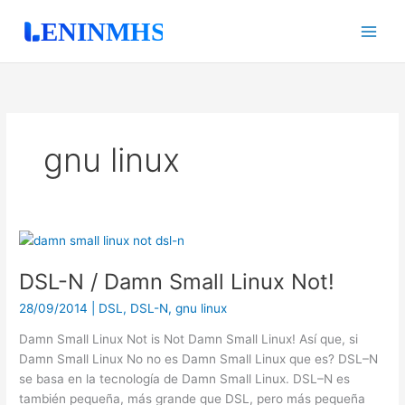
Ir
al
contenido
gnu linux
DSL-
N
DSL-N / Damn Small Linux Not!
/
Damn
28/09/2014
|
DSL
,
DSL-N
,
gnu linux
Small
Linux
Damn Small Linux Not is Not Damn Small Linux! Así que, si
Not!
Damn Small Linux No no es Damn Small Linux que es? DSL–N
se basa en la tecnología de Damn Small Linux. DSL–N es
también pequeña, más grande que DSL, pero más pequeña