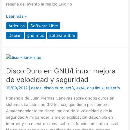
Estado
reseña del evento la realizo Luigino
Leer más »
Articulos
Software Libre
Debian
gnu linux
software libre
Disco
Duro
Disco Duro en GNU/Linux: mejora
en
GNU/Linux:
de velocidad y seguridad
mejora
19/09/2012
|
datos
,
disco duro
,
ext3
,
ext4
,
gnu linux
,
raiserfs
de
velocidad
Ponencia de Juan Piernas Cánovas sobre discos duros en
y
sistemas basados en GNU/Linux, que tiene por nombre:
seguridad
Almacenamiento en disco: mejora de la velocidad y de la
seguridad A mi parecer la mejor explicación disponible en
internet y en nuestro idioma sobre el funcionamiento a nivel