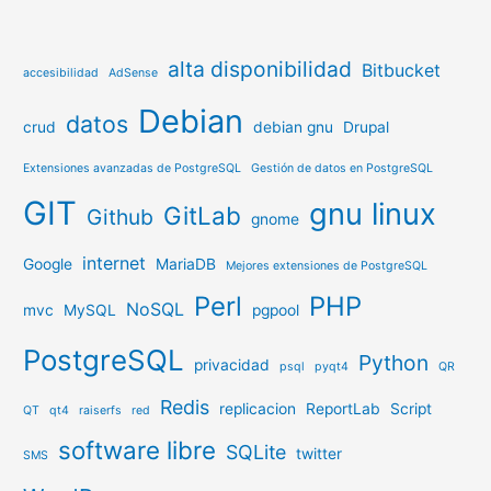
alta disponibilidad
Bitbucket
accesibilidad
AdSense
Debian
datos
crud
debian gnu
Drupal
Extensiones avanzadas de PostgreSQL
Gestión de datos en PostgreSQL
GIT
gnu linux
GitLab
Github
gnome
internet
Google
MariaDB
Mejores extensiones de PostgreSQL
Perl
PHP
NoSQL
mvc
MySQL
pgpool
PostgreSQL
Python
privacidad
psql
pyqt4
QR
Redis
replicacion
ReportLab
Script
QT
qt4
raiserfs
red
software libre
SQLite
twitter
SMS