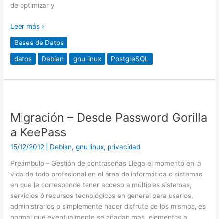
de optimizar y
Leer más »
Bases de Datos
datos
Debian
gnu linux
PostgreSQL
Migración
–
Migración – Desde Password Gorilla
Desde
Password
a KeePass
Gorilla
15/12/2012
|
Debian
,
gnu linux
,
privacidad
a
KeePass
Preámbulo – Gestión de contraseñas Llega el momento en la
vida de todo profesional en el área de informática o sistemas
en que le corresponde tener acceso a múltiples sistemas,
servicios ó recursos tecnológicos en general para usarlos,
administrarlos o simplemente hacer disfrute de los mismos, es
normal que eventualmente se añadan mas elementos a