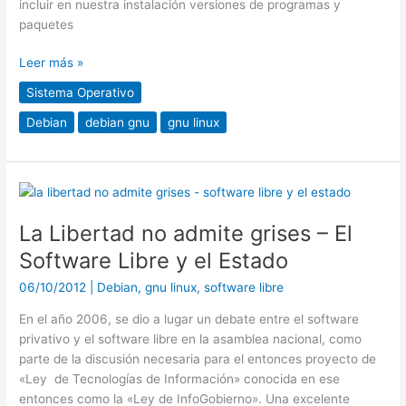
incluir en nuestra instalación versiones de programas y
paquetes
Leer más »
Sistema Operativo
Debian
debian gnu
gnu linux
La
Libertad
La Libertad no admite grises – El
no
admite
Software Libre y el Estado
grises
06/10/2012
|
Debian
,
gnu linux
,
software libre
–
El
En el año 2006, se dio a lugar un debate entre el software
Software
privativo y el software libre en la asamblea nacional, como
Libre
parte de la discusión necesaria para el entonces proyecto de
y
«Ley de Tecnologías de Información» conocida en ese
el
entonces como la «Ley de InfoGobierno». Una excelente