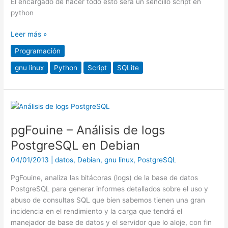
El encargado de hacer todo esto será un sencillo script en
python
Leer más »
Programación
gnu linux
Python
Script
SQLite
pgFouine
–
pgFouine – Análisis de logs
Análisis
de
PostgreSQL en Debian
logs
04/01/2013
|
datos
,
Debian
,
gnu linux
,
PostgreSQL
PostgreSQL
en
PgFouine, analiza las bitácoras (logs) de la base de datos
Debian
PostgreSQL para generar informes detallados sobre el uso y
abuso de consultas SQL que bien sabemos tienen una gran
incidencia en el rendimiento y la carga que tendrá el
manejador de base de datos y el servidor que lo aloje, con fin