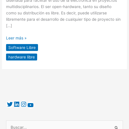
diseñada para facilitar el uso de la electrónica en proyectos
multidisciplinarios. El ser open-hardware, tanto su diseño
como su distribución es libre. Es decir, puede utilizarse
libremente para el desarrollo de cualquier tipo de proyecto sin
[…]
Leer más »
Software Libre
hardware libre
B