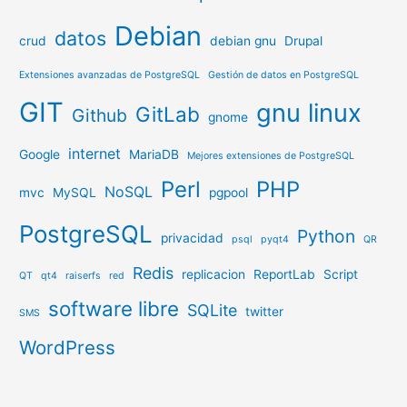
Debian
datos
crud
debian gnu
Drupal
Extensiones avanzadas de PostgreSQL
Gestión de datos en PostgreSQL
GIT
gnu linux
GitLab
Github
gnome
internet
Google
MariaDB
Mejores extensiones de PostgreSQL
Perl
PHP
NoSQL
mvc
MySQL
pgpool
PostgreSQL
Python
privacidad
psql
pyqt4
QR
Redis
replicacion
ReportLab
Script
QT
qt4
raiserfs
red
software libre
SQLite
twitter
SMS
WordPress