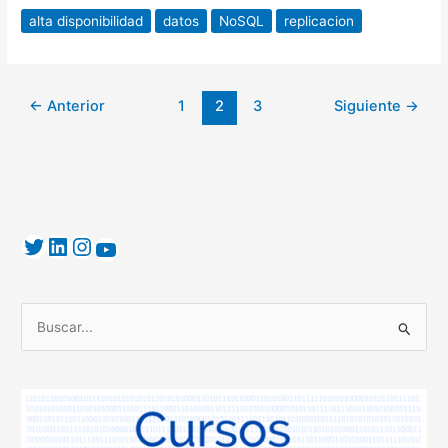
alta disponibilidad
datos
NoSQL
replicacion
←
Anterior
1
2
3
Siguiente
→
B
u
s
c
a