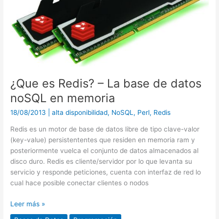
–
La
base
de
datos
noSQL
en
memoria
¿Que es Redis? – La base de datos
noSQL en memoria
18/08/2013
|
alta disponibilidad
,
NoSQL
,
Perl
,
Redis
Redis es un motor de base de datos libre de tipo clave-valor
(key-value) persistententes que residen en memoria ram y
posteriormente vuelca el conjunto de datos almacenados al
disco duro. Redis es cliente/servidor por lo que levanta su
servicio y responde peticiones, cuenta con interfaz de red lo
cual hace posible conectar clientes o nodos
Leer más »