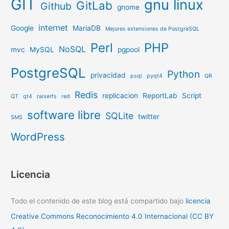
GIT
gnu linux
GitLab
Github
gnome
internet
Google
MariaDB
Mejores extensiones de PostgreSQL
Perl
PHP
NoSQL
mvc
MySQL
pgpool
PostgreSQL
Python
privacidad
psql
pyqt4
QR
Redis
replicacion
ReportLab
Script
QT
qt4
raiserfs
red
software libre
SQLite
twitter
SMS
WordPress
Licencia
Todo el contenido de este blog está compartido bajo
licencia
Creative Commons Reconocimiento 4.0 Internacional (CC BY