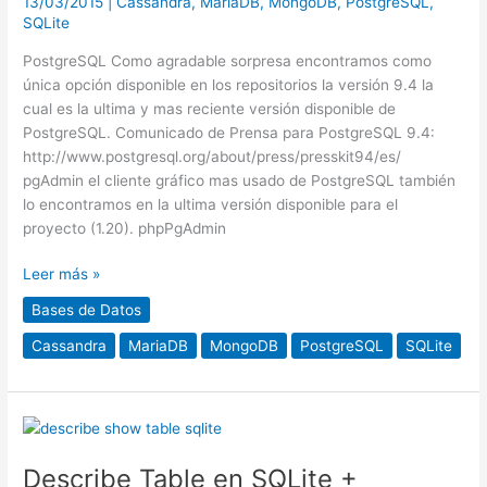
13/03/2015
|
Cassandra
,
MariaDB
,
MongoDB
,
PostgreSQL
,
Datos
SQLite
en
Debian
PostgreSQL Como agradable sorpresa encontramos como
Jessie
única opción disponible en los repositorios la versión 9.4 la
cual es la ultima y mas reciente versión disponible de
PostgreSQL. Comunicado de Prensa para PostgreSQL 9.4:
http://www.postgresql.org/about/press/presskit94/es/
pgAdmin el cliente gráfico mas usado de PostgreSQL también
lo encontramos en la ultima versión disponible para el
proyecto (1.20). phpPgAdmin
Leer más »
Bases de Datos
Cassandra
MariaDB
MongoDB
PostgreSQL
SQLite
Describe
Table
Describe Table en SQLite +
en