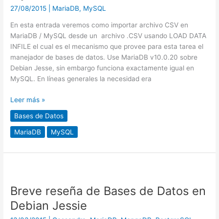
27/08/2015
|
MariaDB
,
MySQL
/
MySQL
En esta entrada veremos como importar archivo CSV en
usando
MariaDB / MySQL desde un archivo .CSV usando LOAD DATA
LOAD
INFILE el cual es el mecanismo que provee para esta tarea el
DATA
manejador de bases de datos. Use MariaDB v10.0.20 sobre
INFILE
Debian Jesse, sin embargo funciona exactamente igual en
MySQL. En líneas generales la necesidad era
Leer más »
Bases de Datos
MariaDB
MySQL
Breve
reseña
Breve reseña de Bases de Datos en
de
Bases
Debian Jessie
de