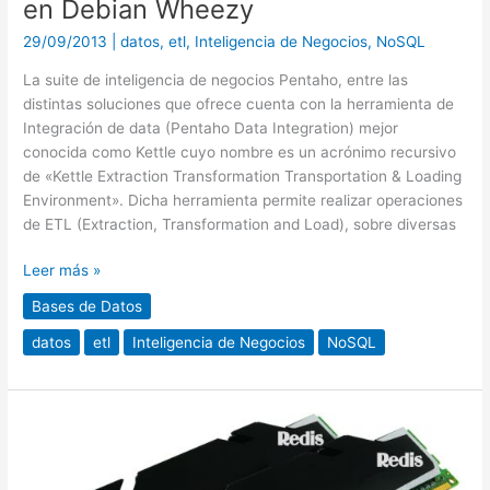
en Debian Wheezy
en
29/09/2013
|
datos
,
etl
,
Inteligencia de Negocios
,
NoSQL
Debian
Wheezy
La suite de inteligencia de negocios Pentaho, entre las
distintas soluciones que ofrece cuenta con la herramienta de
Integración de data (Pentaho Data Integration) mejor
conocida como Kettle cuyo nombre es un acrónimo recursivo
de «Kettle Extraction Transformation Transportation & Loading
Environment». Dicha herramienta permite realizar operaciones
de ETL (Extraction, Transformation and Load), sobre diversas
Leer más »
Bases de Datos
datos
etl
Inteligencia de Negocios
NoSQL
¿Que
es
Redis?