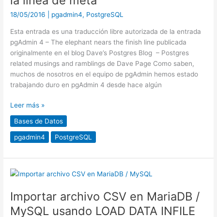
la línea de meta
se
18/05/2016
|
pgadmin4
,
PostgreSQL
acerca
a
Esta entrada es una traducción libre autorizada de la entrada
la
pgAdmin 4 – The elephant nears the finish line publicada
línea
originalmente en el blog Dave’s Postgres Blog – Postgres
de
related musings and ramblings de Dave Page Como saben,
meta
muchos de nosotros en el equipo de pgAdmin hemos estado
trabajando duro en pgAdmin 4 desde hace algún
Leer más »
Bases de Datos
pgadmin4
PostgreSQL
Importar
archivo
Importar archivo CSV en MariaDB /
CSV
en
MySQL usando LOAD DATA INFILE
MariaDB