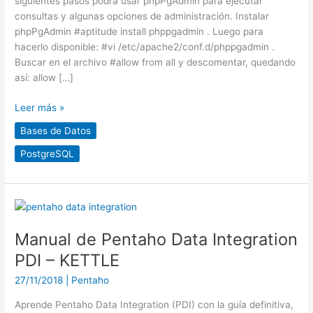
siguientes pasos podrá usar phpPgAdmin para ejecutar
consultas y algunas opciones de administración. Instalar
phpPgAdmin #aptitude install phppgadmin . Luego para
hacerlo disponible: #vi /etc/apache2/conf.d/phppgadmin .
Buscar en el archivo #allow from all y descomentar, quedando
así: allow […]
Leer más »
Bases de Datos
PostgreSQL
Manual
de
Manual de Pentaho Data Integration
Pentaho
Data
PDI – KETTLE
Integration
27/11/2018
|
Pentaho
PDI
–
Aprende Pentaho Data Integration (PDI) con la guía definitiva,
KETTLE