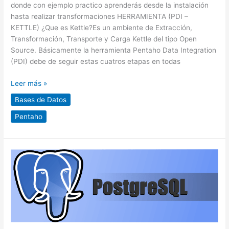
donde con ejemplo practico aprenderás desde la instalación
hasta realizar transformaciones HERRAMIENTA (PDI –
KETTLE) ¿Que es Kettle?Es un ambiente de Extracción,
Transformación, Transporte y Carga Kettle del tipo Open
Source. Básicamente la herramienta Pentaho Data Integration
(PDI) debe de seguir estas cuatros etapas en todas
Leer más »
Bases de Datos
Pentaho
Crear
trigger
y
función
PL/PGSQL
que
genere