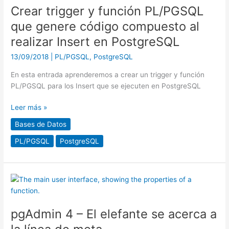
código
Crear trigger y función PL/PGSQL
compuesto
que genere código compuesto al
al
realizar
realizar Insert en PostgreSQL
Insert
13/09/2018
|
PL/PGSQL
,
PostgreSQL
en
PostgreSQL
En esta entrada aprenderemos a crear un trigger y función
PL/PGSQL para los Insert que se ejecuten en PostgreSQL
Leer más »
Bases de Datos
PL/PGSQL
PostgreSQL
pgAdmin
4
–
pgAdmin 4 – El elefante se acerca a
El
elefante