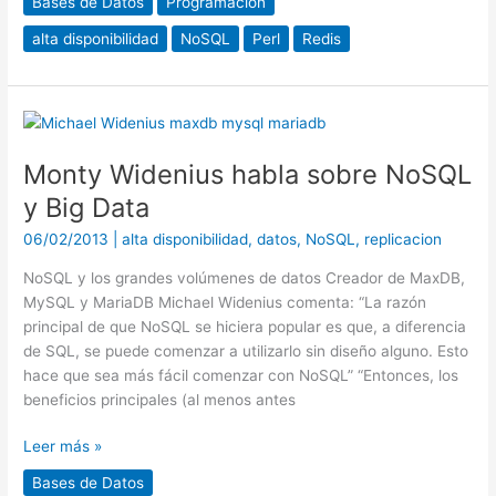
Bases de Datos
Programación
alta disponibilidad
NoSQL
Perl
Redis
Monty
Widenius
Monty Widenius habla sobre NoSQL
habla
sobre
y Big Data
NoSQL
06/02/2013
|
alta disponibilidad
,
datos
,
NoSQL
,
replicacion
y
Big
NoSQL y los grandes volúmenes de datos Creador de MaxDB,
Data
MySQL y MariaDB Michael Widenius comenta: “La razón
principal de que NoSQL se hiciera popular es que, a diferencia
de SQL, se puede comenzar a utilizarlo sin diseño alguno. Esto
hace que sea más fácil comenzar con NoSQL” “Entonces, los
beneficios principales (al menos antes
Leer más »
Bases de Datos