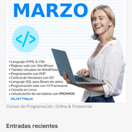
r
p
o
r
:
Cursos de Programación, Online & Presencial
Entradas recientes