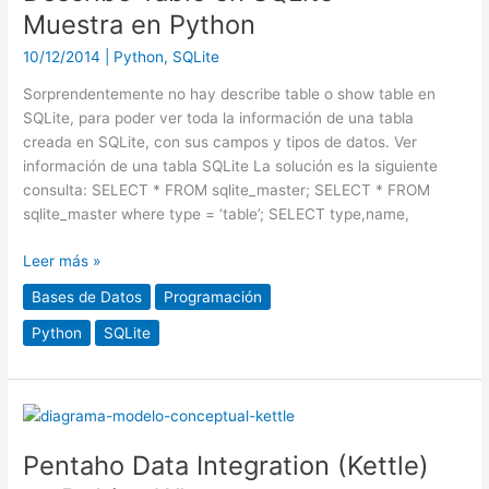
SQLite
Muestra en Python
+
10/12/2014
|
Python
,
SQLite
Muestra
en
Sorprendentemente no hay describe table o show table en
Python
SQLite, para poder ver toda la información de una tabla
creada en SQLite, con sus campos y tipos de datos. Ver
información de una tabla SQLite La solución es la siguiente
consulta: SELECT * FROM sqlite_master; SELECT * FROM
sqlite_master where type = ‘table’; SELECT type,name,
Leer más »
Bases de Datos
Programación
Python
SQLite
Pentaho
Data
Pentaho Data Integration (Kettle)
Integration
(Kettle)