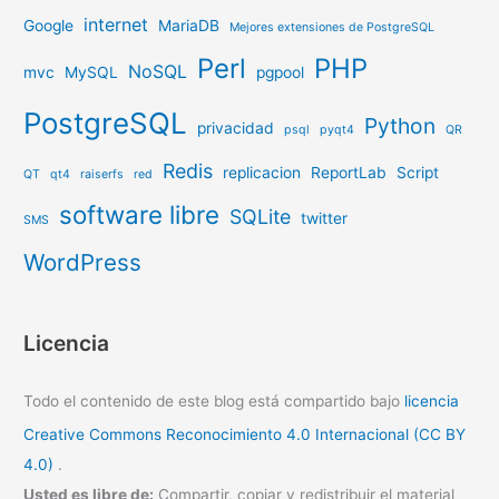
internet
Google
MariaDB
Mejores extensiones de PostgreSQL
Perl
PHP
NoSQL
mvc
MySQL
pgpool
PostgreSQL
Python
privacidad
psql
pyqt4
QR
Redis
replicacion
ReportLab
Script
QT
qt4
raiserfs
red
software libre
SQLite
twitter
SMS
WordPress
Licencia
Todo el contenido de este blog está compartido bajo
licencia
Creative Commons Reconocimiento 4.0 Internacional (CC BY
4.0)
.
Usted es libre de:
Compartir, copiar y redistribuir el material