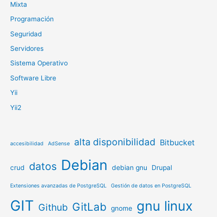
Mixta
Programación
Seguridad
Servidores
Sistema Operativo
Software Libre
Yii
Yii2
alta disponibilidad
Bitbucket
accesibilidad
AdSense
Debian
datos
crud
debian gnu
Drupal
Extensiones avanzadas de PostgreSQL
Gestión de datos en PostgreSQL
GIT
gnu linux
GitLab
Github
gnome