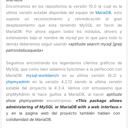
MariaDB
Encontramos en los repositorios la versión 10.0 la cual es la
ultima versión estable disponible del equipo de
MariaDB
, esto
supone un reconocimiento y reivindicación al gran
desplazamiento que esta teniendo MySQL en favor de
MariaDB. Por ahora siguen todos los módulos, drivers y
extensiones bajo el nombre de
mysql
por lo que para todo lo
demás deberemos seguir usando
«aptitude search mysql |grep
patrondebusqueda»
Seguimos encontrando los legendarios clientes gráficos de
MySQL que como bien sabemos funcionan a la perfección con
MariaDB.
mysql-workbench
en su ultima versión (6.2) y
phpmyadmin
en la versión 4.2.12 siendo la ultima versión
estable del proyecto la 4.3.4. Vemos con entusiasmo que
phpMyAdmin le hace guiños a MariaDB, al hacer
aptitude
show phpmyadmin
encontramos:
«This package allows
administering of MySQL or MariaDB with a web interface.»
y
en la pagina web del proyecto también hablan con
cotidianidad de MariaDB.