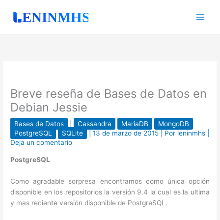
Ir
al
contenido
Breve reseña de Bases de Datos en
Debian Jessie
Bases de Datos
|
Cassandra
MariaDB
MongoDB
PostgreSQL
SQLite
|
13 de marzo de 2015
| Por
leninmhs
|
Deja un comentario
PostgreSQL
Como agradable sorpresa encontramos como única opción
disponible en los repositorios la versión 9.4 la cual es la ultima
y mas reciente versión disponible de PostgreSQL.