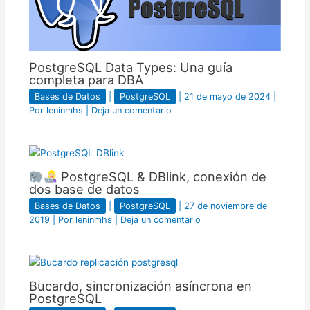
PostgreSQL Data Types: Una guía
completa para DBA
Bases de Datos
|
PostgreSQL
|
21 de mayo de 2024
|
Por
leninmhs
|
Deja un comentario
PostgreSQL & DBlink, conexión de
dos base de datos
Bases de Datos
|
PostgreSQL
|
27 de noviembre de
2019
| Por
leninmhs
|
Deja un comentario
Bucardo, sincronización asíncrona en
PostgreSQL