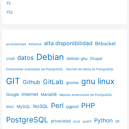
Yii
Yii2
alta disponibilidad
Bitbucket
accesibilidad
AdSense
Debian
datos
crud
debian gnu
Drupal
Extensiones avanzadas de PostgreSQL
Gestión de datos en PostgreSQL
GIT
gnu linux
GitLab
Github
gnome
internet
Google
MariaDB
Mejores extensiones de PostgreSQL
Perl
PHP
NoSQL
mvc
MySQL
pgpool
PostgreSQL
Python
privacidad
psql
pyqt4
QR