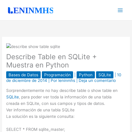
Ir
al
contenido
Describe Table en SQLite +
Muestra en Python
Bases de Datos
Programación
|
Python
SQLite
|
10
de diciembre de 2014
| Por
leninmhs
|
Deja un comentario
Sorprendentemente no hay describe table o show table en
SQLite
, para poder ver toda la información de una tabla
creada en SQLite, con sus campos y tipos de datos.
Ver información de una tabla SQLite
La solución es la siguiente consulta:
SELECT * FROM sqlite_master;