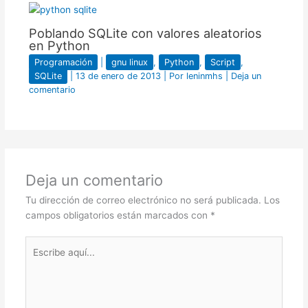
Poblando SQLite con valores aleatorios
en Python
Programación
|
gnu linux
,
Python
,
Script
,
SQLite
|
13 de enero de 2013
| Por
leninmhs
|
Deja un
comentario
Deja un comentario
Tu dirección de correo electrónico no será publicada.
Los
campos obligatorios están marcados con
*
Escribe
aquí...