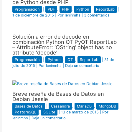
de Python desde PHP
Programación
|
PDF
,
PHP
,
Python
,
ReportLab
|
1 de diciembre de 2015
| Por
leninmhs
|
3 comentarios
Solución a error de decode en
combinación Python QT PyQT ReportLab
– AttributeError: ‘QString’ object has no
attribute ‘decode’
Programación
|
Python
,
QT
,
ReportLab
|
31 de
julio de 2015
| Por
leninmhs
|
Deja un comentario
Breve reseña de Bases de Datos en
Debian Jessie
Bases de Datos
|
Cassandra
,
MariaDB
,
MongoDB
,
PostgreSQL
,
SQLite
|
13 de marzo de 2015
| Por
leninmhs
|
Deja un comentario