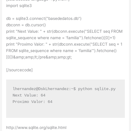
import sqlite3
db = sqlite3.connect("basededatos.db")
dbconn = db.cursor()
print "Next Value: " + str(dbconn.execute("SELECT seq FROM
sqlite_sequence where name = ‘familia’").fetchone()[0]+1)
print "Proximo Valor: " + str(dbconn.execute("SELECT seq + 1
FROM sqlite_sequence where name = ‘familia’").fetchone()
[0])&amp;amp;lt;/pre&amp;amp;gt;
[/sourcecode]
lhernandez@DskLhernandez:~$ python sqlite.py

Next Value: 64

Proximo Valor: 64

http://www.sqlite.org/sqlite.html