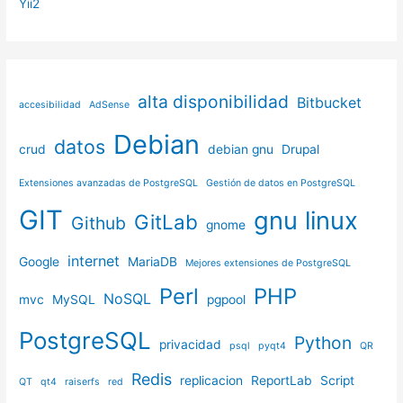
Yii2
alta disponibilidad
Bitbucket
accesibilidad
AdSense
Debian
datos
crud
debian gnu
Drupal
Extensiones avanzadas de PostgreSQL
Gestión de datos en PostgreSQL
GIT
gnu linux
GitLab
Github
gnome
internet
Google
MariaDB
Mejores extensiones de PostgreSQL
Perl
PHP
NoSQL
mvc
MySQL
pgpool
PostgreSQL
Python
privacidad
psql
pyqt4
QR
Redis
replicacion
ReportLab
Script
QT
qt4
raiserfs
red