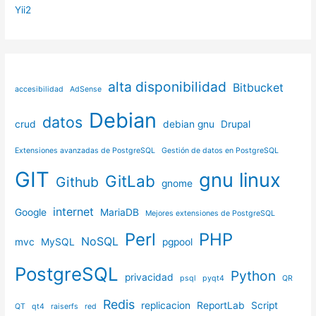
Yii2
alta disponibilidad
Bitbucket
accesibilidad
AdSense
Debian
datos
crud
debian gnu
Drupal
Extensiones avanzadas de PostgreSQL
Gestión de datos en PostgreSQL
GIT
gnu linux
GitLab
Github
gnome
internet
Google
MariaDB
Mejores extensiones de PostgreSQL
Perl
PHP
NoSQL
mvc
MySQL
pgpool
PostgreSQL
Python
privacidad
psql
pyqt4
QR
Redis
replicacion
ReportLab
Script
QT
qt4
raiserfs
red