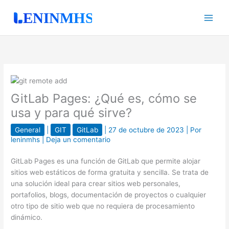
Ir
al
contenido
GitLab Pages: ¿Qué es, cómo se
usa y para qué sirve?
General
|
GIT
GitLab
|
27 de octubre de 2023
| Por
leninmhs
|
Deja un comentario
GitLab Pages es una función de GitLab que permite alojar
sitios web estáticos de forma gratuita y sencilla. Se trata de
una solución ideal para crear sitios web personales,
portafolios, blogs, documentación de proyectos o cualquier
otro tipo de sitio web que no requiera de procesamiento
dinámico.