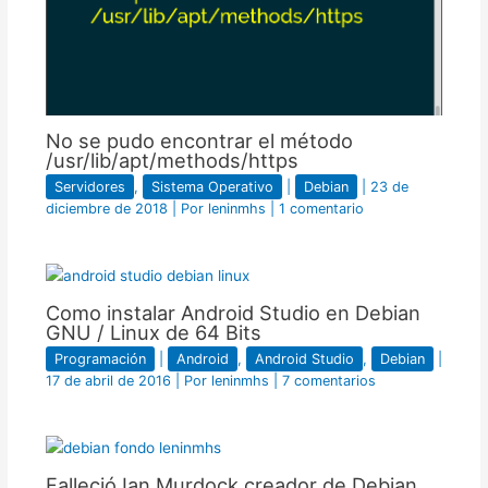
No se pudo encontrar el método
/usr/lib/apt/methods/https
Servidores
,
Sistema Operativo
|
Debian
|
23 de
diciembre de 2018
| Por
leninmhs
|
1 comentario
Como instalar Android Studio en Debian
GNU / Linux de 64 Bits
Programación
|
Android
,
Android Studio
,
Debian
|
17 de abril de 2016
| Por
leninmhs
|
7 comentarios
Falleció Ian Murdock creador de Debian