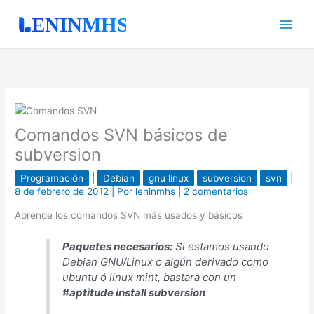
Ir
al
contenido
Comandos SVN básicos de
subversion
Programación
|
Debian
gnu linux
subversion
svn
|
8 de febrero de 2012
| Por
leninmhs
|
2 comentarios
Aprende los comandos SVN más usados y básicos
Paquetes necesarios:
Si estamos usando
Debian GNU/Linux o algún derivado como
ubuntu ó linux mint, bastara con un
#aptitude install subversion