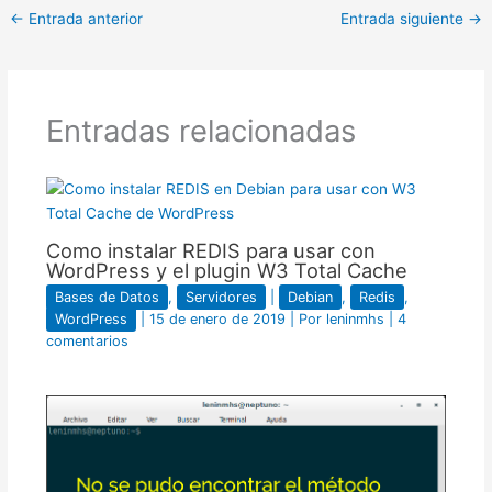
←
Entrada anterior
Entrada siguiente
→
Entradas relacionadas
Como instalar REDIS para usar con
WordPress y el plugin W3 Total Cache
Bases de Datos
,
Servidores
|
Debian
,
Redis
,
WordPress
|
15 de enero de 2019
| Por
leninmhs
|
4
comentarios