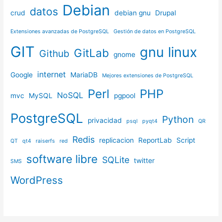
Debian
datos
crud
debian gnu
Drupal
Extensiones avanzadas de PostgreSQL
Gestión de datos en PostgreSQL
GIT
gnu linux
GitLab
Github
gnome
internet
Google
MariaDB
Mejores extensiones de PostgreSQL
Perl
PHP
NoSQL
mvc
MySQL
pgpool
PostgreSQL
Python
privacidad
psql
pyqt4
QR
Redis
replicacion
ReportLab
Script
QT
qt4
raiserfs
red
software libre
SQLite
twitter
SMS
WordPress