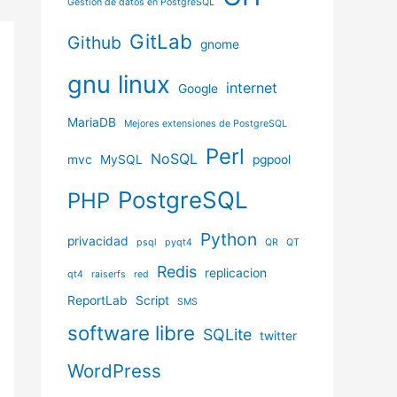
Gestión de datos en PostgreSQL
GitLab
Github
gnome
gnu linux
internet
Google
MariaDB
Mejores extensiones de PostgreSQL
Perl
NoSQL
mvc
MySQL
pgpool
PostgreSQL
PHP
Python
privacidad
psql
pyqt4
QR
QT
Redis
replicacion
qt4
raiserfs
red
ReportLab
Script
SMS
software libre
SQLite
twitter
WordPress