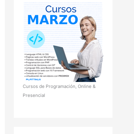
r
p
o
r
:
Cursos de Programación, Online &
Presencial