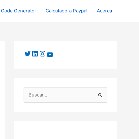
 Code Generator
Calculadora Paypal
Acerca
B
u
s
c
a