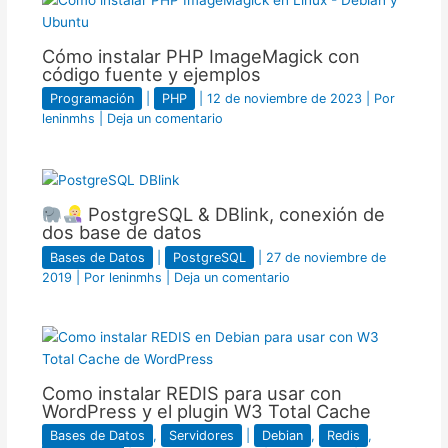
Cómo instalar PHP ImageMagick con
código fuente y ejemplos
Programación
|
PHP
|
12 de noviembre de 2023
| Por
leninmhs
|
Deja un comentario
PostgreSQL & DBlink, conexión de
dos base de datos
Bases de Datos
|
PostgreSQL
|
27 de noviembre de
2019
| Por
leninmhs
|
Deja un comentario
Como instalar REDIS para usar con
WordPress y el plugin W3 Total Cache
Bases de Datos
,
Servidores
|
Debian
,
Redis
,