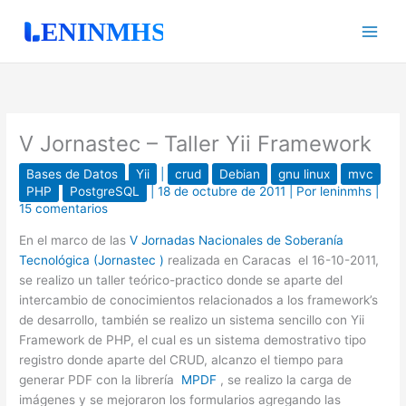
Ir
al
contenido
V Jornastec – Taller Yii Framework
Bases de Datos
Yii
|
crud
Debian
gnu linux
mvc
PHP
PostgreSQL
|
18 de octubre de 2011
| Por
leninmhs
|
15 comentarios
En el marco de las
V Jornadas Nacionales de Soberanía
Tecnológica (Jornastec )
realizada en Caracas el 16-10-2011,
se realizo un taller teórico-practico donde se aparte del
intercambio de conocimientos relacionados a los framework’s
de desarrollo, también se realizo un sistema sencillo con Yii
Framework de PHP, el cual es un sistema demostrativo tipo
registro donde aparte del CRUD, alcanzo el tiempo para
generar PDF con la librería
MPDF
, se realizo la carga de
imágenes y se mejoraron los formularios agregando las