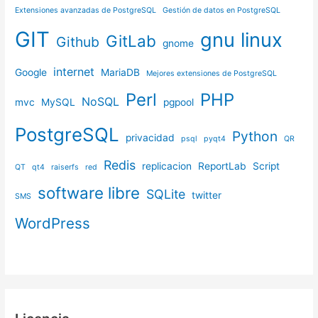
Extensiones avanzadas de PostgreSQL
Gestión de datos en PostgreSQL
GIT
gnu linux
GitLab
Github
gnome
internet
Google
MariaDB
Mejores extensiones de PostgreSQL
Perl
PHP
NoSQL
mvc
MySQL
pgpool
PostgreSQL
Python
privacidad
psql
pyqt4
QR
Redis
replicacion
ReportLab
Script
QT
qt4
raiserfs
red
software libre
SQLite
twitter
SMS
WordPress