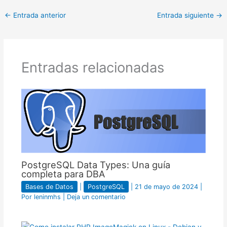
←
Entrada anterior
Entrada siguiente
→
Entradas relacionadas
PostgreSQL Data Types: Una guía
completa para DBA
Bases de Datos
|
PostgreSQL
|
21 de mayo de 2024
|
Por
leninmhs
|
Deja un comentario