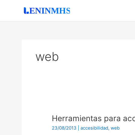
Ir
al
contenido
web
Herramientas
para
Herramientas para acc
accesibilidad
en
23/08/2013
|
accesibilidad
,
web
la