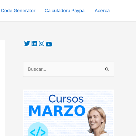
 Code Generator
Calculadora Paypal
Acerca
B
u
s
c
a
r
p
o