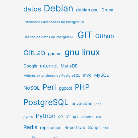
Debian
datos
debian gnu
Drupal
Extensiones avanzadas de PostgreSQL
GIT
Github
Gestión de datos en PostgreSQL
gnu linux
GitLab
gnome
internet
Google
MariaDB
mvc
MySQL
Mejores extensiones de PostgreSQL
Perl
PHP
NoSQL
pgpool
PostgreSQL
privacidad
psql
Python
pyqt4
QR
QT
qt4
raiserfs
red
Redis
replicacion
ReportLab
Script
SMS