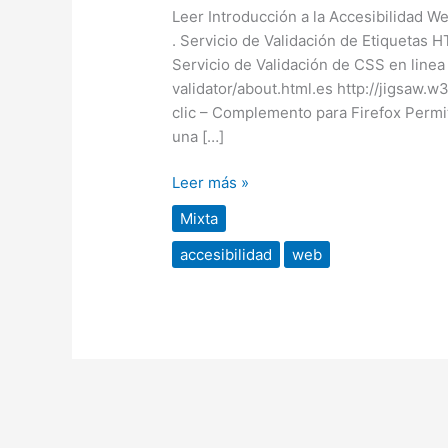
web
Leer Introducción a la Accesibilidad W
. Servicio de Validación de Etiquetas H
Servicio de Validación de CSS en linea
validator/about.html.es http://jigsaw.w
clic – Complemento para Firefox Permit
una […]
Leer más »
Mixta
accesibilidad
web