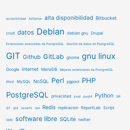
alta disponibilidad
Bitbucket
accesibilidad
AdSense
Debian
datos
crud
debian gnu
Drupal
Extensiones avanzadas de PostgreSQL
Gestión de datos en PostgreSQL
GIT
gnu linux
GitLab
Github
gnome
internet
Google
MariaDB
Mejores extensiones de PostgreSQL
Perl
PHP
NoSQL
mvc
MySQL
pgpool
PostgreSQL
Python
privacidad
psql
pyqt4
QR
Redis
replicacion
ReportLab
Script
QT
qt4
raiserfs
red
software libre
SQLite
twitter
SMS