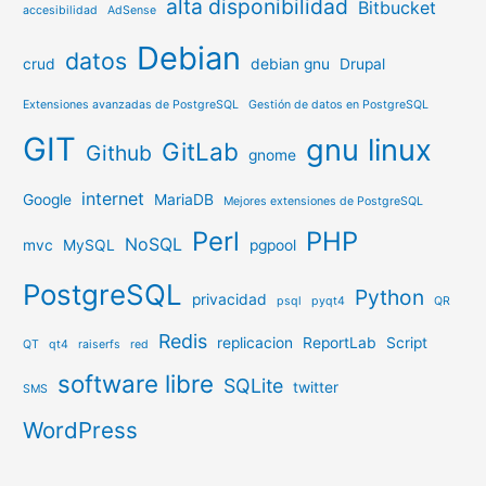
alta disponibilidad
Bitbucket
accesibilidad
AdSense
Debian
datos
crud
debian gnu
Drupal
Extensiones avanzadas de PostgreSQL
Gestión de datos en PostgreSQL
GIT
gnu linux
GitLab
Github
gnome
internet
Google
MariaDB
Mejores extensiones de PostgreSQL
Perl
PHP
NoSQL
mvc
MySQL
pgpool
PostgreSQL
Python
privacidad
psql
pyqt4
QR
Redis
replicacion
ReportLab
Script
QT
qt4
raiserfs
red
software libre
SQLite
twitter
SMS
WordPress