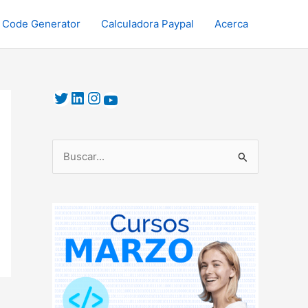
 Code Generator
Calculadora Paypal
Acerca
B
u
s
c
a
r
p
o