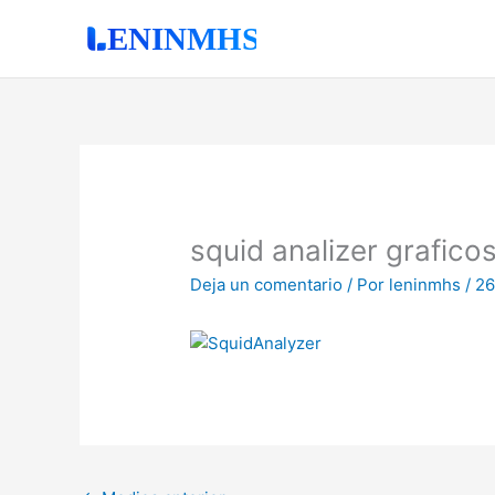
Ir
al
contenido
squid analizer grafico
Deja un comentario
/ Por
leninmhs
/
26