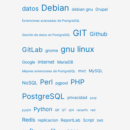
Debian
datos
debian gnu
Drupal
Extensiones avanzadas de PostgreSQL
GIT
Github
Gestión de datos en PostgreSQL
gnu linux
GitLab
gnome
internet
Google
MariaDB
mvc
MySQL
Mejores extensiones de PostgreSQL
Perl
PHP
NoSQL
pgpool
PostgreSQL
privacidad
psql
Python
pyqt4
QR
QT
qt4
raiserfs
red
Redis
replicacion
ReportLab
Script
SMS