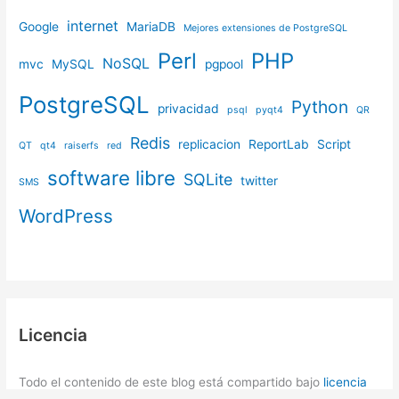
internet
Google
MariaDB
Mejores extensiones de PostgreSQL
Perl
PHP
NoSQL
mvc
MySQL
pgpool
PostgreSQL
Python
privacidad
psql
pyqt4
QR
Redis
replicacion
ReportLab
Script
QT
qt4
raiserfs
red
software libre
SQLite
twitter
SMS
WordPress
Licencia
Todo el contenido de este blog está compartido bajo
licencia