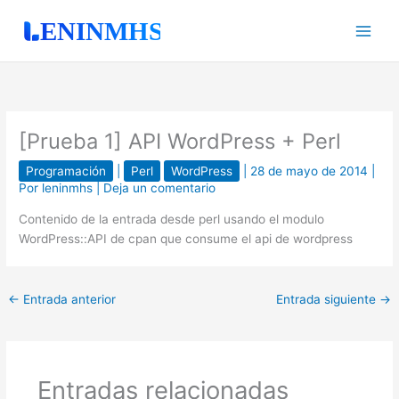
Ir
al
contenido
[Prueba 1] API WordPress + Perl
Programación
|
Perl
WordPress
|
28 de mayo de 2014
|
Por
leninmhs
|
Deja un comentario
Contenido de la entrada desde perl usando el modulo
WordPress::API de cpan que consume el api de wordpress
←
Entrada anterior
Entrada siguiente
→
Entradas relacionadas