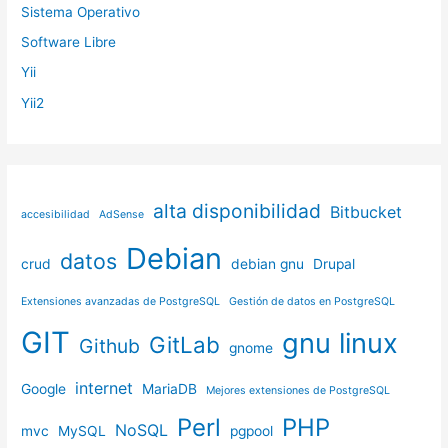
Sistema Operativo
Software Libre
Yii
Yii2
alta disponibilidad
Bitbucket
accesibilidad
AdSense
Debian
datos
crud
debian gnu
Drupal
Extensiones avanzadas de PostgreSQL
Gestión de datos en PostgreSQL
GIT
gnu linux
GitLab
Github
gnome
internet
Google
MariaDB
Mejores extensiones de PostgreSQL
Perl
PHP
NoSQL
mvc
MySQL
pgpool