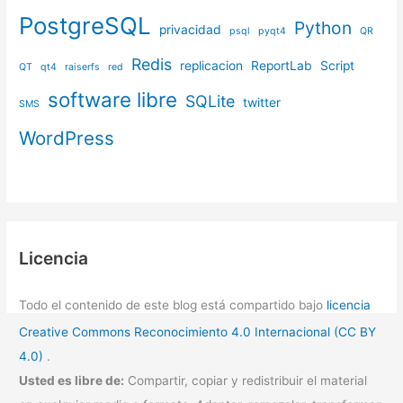
PostgreSQL
Python
privacidad
psql
pyqt4
QR
Redis
replicacion
ReportLab
Script
QT
qt4
raiserfs
red
software libre
SQLite
twitter
SMS
WordPress
Licencia
Todo el contenido de este blog está compartido bajo
licencia
Creative Commons Reconocimiento 4.0 Internacional (CC BY
4.0)
.
Usted es libre de:
Compartir, copiar y redistribuir el material