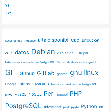
Yii
Yii2
alta disponibilidad
Bitbucket
accesibilidad
AdSense
Debian
datos
crud
debian gnu
Drupal
Extensiones avanzadas de PostgreSQL
Gestión de datos en PostgreSQL
GIT
gnu linux
GitLab
Github
gnome
internet
Google
MariaDB
Mejores extensiones de PostgreSQL
Perl
PHP
NoSQL
mvc
MySQL
pgpool
PostgreSQL
Python
privacidad
psql
pyqt4
QR